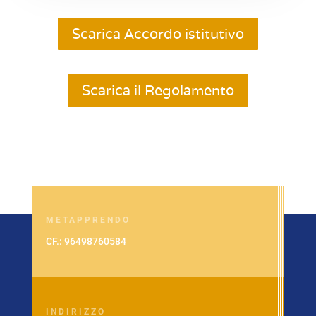
Scarica Accordo istitutivo
Scarica il Regolamento
METAPPRENDO
CF.: 96498760584
INDIRIZZO