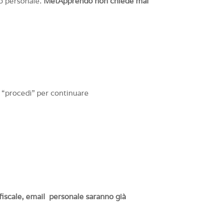
to personale.
MetApprendo non chiede mai
u “procedi” per continuare
iscale, email
personale saranno già