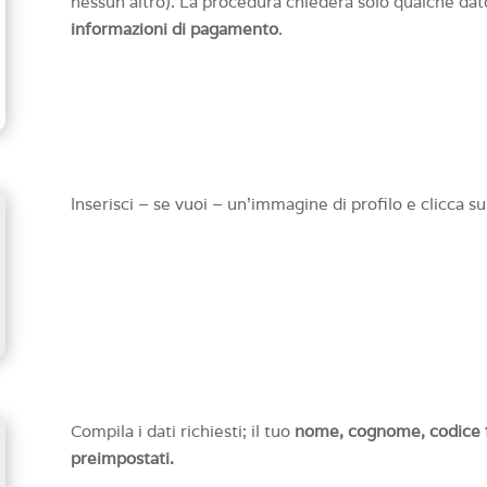
nessun altro). La procedura chiederà solo qualche da
informazioni di pagamento
.
Inserisci – se vuoi – un’immagine di profilo e clicca s
Compila i dati richiesti; il tuo
nome, cognome, codice f
preimpostati.