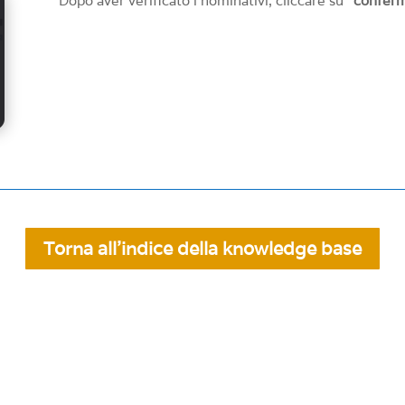
Dopo aver verificato i nominativi, cliccare su
“confer
Torna all'indice della knowledge base