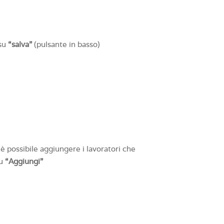
 su
“salva”
(pulsante in basso)
è possibile aggiungere i lavoratori che
su
“Aggiungi”